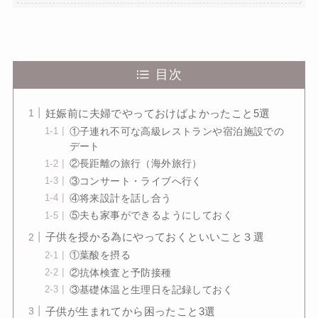
目次
妊娠前に夫婦でやっておけばよかったこと5選
①子連れ不可な高級レストランや宿泊施設での
デート
②長距離の旅行（海外旅行）
③コンサート・ライブへ行く
④将来設計を話し合う
⑤夫も家事ができるようにしておく
子供を授かる為にやっておくといいこと３選
①葉酸を摂る
②抗体検査と予防接種
③基礎体温と生理日を記録しておく
子供が生まれてから困ったこと3選