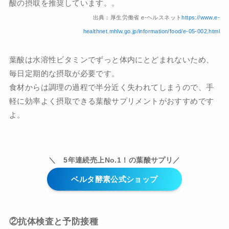
酸の摂取を推奨しています。。
出典：厚生労働省 e-ヘルスネット
https://www.e-
healthnet.mhlw.go.jp/information/food/e-05-002.html
葉酸は水溶性ビタミンでずっと体内にとどまれないため、
毎日定期的な摂取が必要です。
食材からは調理の過程で半分近く失われてしまうので、手
軽に効率よく摂取できる葉酸サプリメントがおすすめです
よ。
＼ 5年連続売上No.1！の葉酸サプリ／
ベルタ酵素公式ショップ
②抗体検査と予防接種